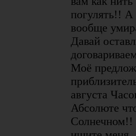
вам как нить
погулять!! А
вообще умир
Давай оставл
договариваем
Моё предложе
приблизитель
августа Часов
Абсолюте что
Солнечном!!
ищите меня