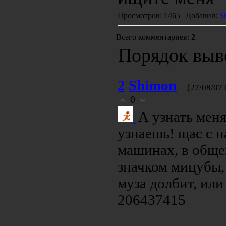
Просмотров: 1465 | Добавил:
S
Всего комментариев:
2
Порядок выв
2
Shimon
(27/08/07 
0
А узнать мен
узнаешь! щас с н
машинах, в обще
значком мицубы, 
муза долбит, или
206437415