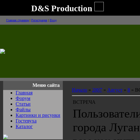
D&S Production
Главная страница
|
Регистрация
|
Вход
Меню сайта
Начало
»
2007
»
Август
»
8
» В
Главная
Форум
ВСТРЕЧА
Статьи
Файлы
Пользователи
Картинки и рисунки
Гостевуха
города Луган
Каталог