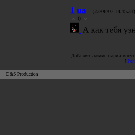
1
ua
(23/08/07 18.45.33
0
А как тебя уз
Добавлять комментарии могут 
[
Рег
D&S Production