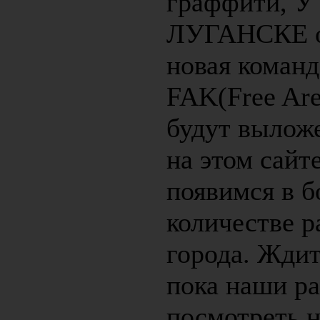
граффити, У
ЛУГАНСКЕ о
новая коман
FAK(Free Are
будут вылож
на этом сайт
появимся в 
количестве р
города. Ждит
пока наши р
посмотреть 