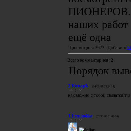
ПИОНЕРОВ. т
наших работ 
ещё одна
Просмотров: 3973 | Добавил:
S
Всего комментариев:
2
Порядок выв
2
КозырЬ
(04/05/08 23.14.16)
0
как можно с тобой связатся?по
1
Fructo4ka
(03/01/08 01.46.34)
0