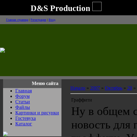
D&S Production
Главная страница
|
Регистрация
|
Вход
Меню сайта
Начало
»
2007
»
Октябрь
»
20
»
Главная
Форум
Граффити
Статьи
Файлы
Ну в общем 
Картинки и рисунки
Гостевуха
новость для 
Каталог